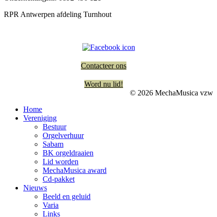
RPR Antwerpen afdeling Turnhout
Contacteer ons
Word nu lid!
© 2026 MechaMusica vzw
Home
Vereniging
Bestuur
Orgelverhuur
Sabam
BK orgeldraaien
Lid worden
MechaMusica award
Cd-pakket
Nieuws
Beeld en geluid
Varia
Links