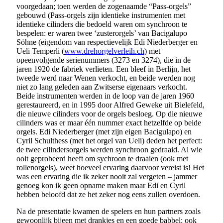
voorgedaan; toen werden de zogenaamde “Pass-orgels”
gebouwd (Pass-orgels zijn identieke instrumenten met
identieke cilinders die bedoeld waren om synchroon te
bespelen: er waren twee ‘zusterorgels’ van Bacigalupo
Söhne (eigendom van respectievelijk Edi Niederberger en
Ueli Temperli (
www.drehorgelverleih.ch
) met
opeenvolgende serienummers (3273 en 3274), die in de
jaren 1920 de fabriek verlieten. Een bleef in Berlijn, het
tweede werd naar Wenen verkocht, en beide werden nog
niet zo lang geleden aan Zwitserse eigenaars verkocht.
Beide instrumenten werden in de loop van de jaren 1960
gerestaureerd, en in 1995 door Alfred Geweke uit Bielefeld,
die nieuwe cilinders voor de orgels besloeg. Op die nieuwe
cilinders was er maar één nummer exact hetzelfde op beide
orgels. Edi Niederberger (met zijn eigen Bacigulapo) en
Cyril Schulthess (met het orgel van Ueli) deden het perfect:
de twee cilindersorgels werden synchroon gedraaid. Al wie
ooit geprobeerd heeft om sychroon te draaien (ook met
rollenorgels), weet hoeveel ervaring daarvoor vereist is! Het
was een ervaring die ik zeker nooit zal vergeten – jammer
genoeg kon ik geen opname maken maar Edi en Cyril
hebben beloofd dat ze het zeker nog eens zullen overdoen.
Na de presentatie kwamen de spelers en hun partners zoals
gewoonlijk bijeen met drankjes en een goede babbel; ook