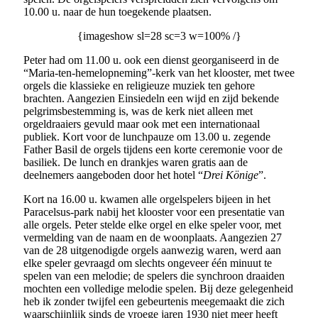
10.00 u. naar de hun toegekende plaatsen.
{imageshow sl=28 sc=3 w=100% /}
Peter had om 11.00 u. ook een dienst georganiseerd in de
“Maria-ten-hemelopneming”-kerk van het klooster, met twee
orgels die klassieke en religieuze muziek ten gehore
brachten. Aangezien Einsiedeln een wijd en zijd bekende
pelgrimsbestemming is, was de kerk niet alleen met
orgeldraaiers gevuld maar ook met een internationaal
publiek. Kort voor de lunchpauze om 13.00 u. zegende
Father Basil de orgels tijdens een korte ceremonie voor de
basiliek. De lunch en drankjes waren gratis aan de
deelnemers aangeboden door het hotel “
Drei Könige
”.
Kort na 16.00 u. kwamen alle orgelspelers bijeen in het
Paracelsus-park nabij het klooster voor een presentatie van
alle orgels. Peter stelde elke orgel en elke speler voor, met
vermelding van de naam en de woonplaats. Aangezien 27
van de 28 uitgenodigde orgels aanwezig waren, werd aan
elke speler gevraagd om slechts ongeveer één minuut te
spelen van een melodie; de spelers die synchroon draaiden
mochten een volledige melodie spelen. Bij deze gelegenheid
heb ik zonder twijfel een gebeurtenis meegemaakt die zich
waarschijnlijk sinds de vroege jaren 1930 niet meer heeft