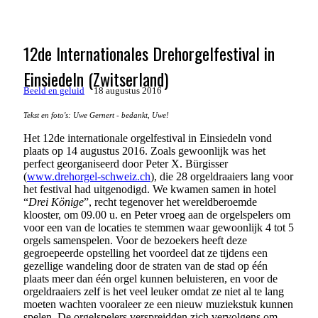
12de Internationales Drehorgelfestival in
Einsiedeln (Zwitserland)
Beeld en geluid
18 augustus 2016
Tekst en foto's: Uwe Gernert - bedankt, Uwe!
Het 12de internationale orgelfestival in Einsiedeln vond
plaats op 14 augustus 2016. Zoals gewoonlijk was het
perfect georganiseerd door Peter X. Bürgisser
(
www.drehorgel-schweiz.ch
), die 28 orgeldraaiers lang voor
het festival had uitgenodigd. We kwamen samen in hotel
“
Drei Könige
”, recht tegenover het wereldberoemde
klooster, om 09.00 u. en Peter vroeg aan de orgelspelers om
voor een van de locaties te stemmen waar gewoonlijk 4 tot 5
orgels samenspelen. Voor de bezoekers heeft deze
gegroepeerde opstelling het voordeel dat ze tijdens een
gezellige wandeling door de straten van de stad op één
plaats meer dan één orgel kunnen beluisteren, en voor de
orgeldraaiers zelf is het veel leuker omdat ze niet al te lang
moeten wachten vooraleer ze een nieuw muziekstuk kunnen
spelen. De orgelspelers verspreidden zich vervolgens om