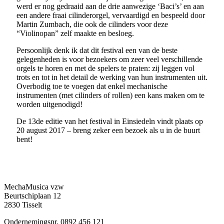
werd er nog gedraaid aan de drie aanwezige ‘Baci’s’ en aan
een andere fraai cilinderorgel, vervaardigd en bespeeld door
Martin Zumbach, die ook de cilinders voor deze
“Violinopan” zelf maakte en besloeg.
Persoonlijk denk ik dat dit festival een van de beste
gelegenheden is voor bezoekers om zeer veel verschillende
orgels te horen en met de spelers te praten: zij leggen vol
trots en tot in het detail de werking van hun instrumenten uit.
Overbodig toe te voegen dat enkel mechanische
instrumenten (met cilinders of rollen) een kans maken om te
worden uitgenodigd!
De 13de editie van het festival in Einsiedeln vindt plaats op
20 august 2017 – breng zeker een bezoek als u in de buurt
bent!
MechaMusica vzw
Beurtschiplaan 12
2830 Tisselt
Ondernemingsnr. 0892 456 121