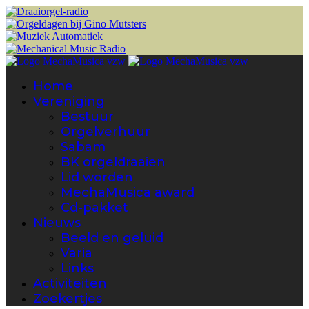
Home
Vereniging
Bestuur
Orgelverhuur
Sabam
BK orgeldraaien
Lid worden
MechaMusica award
Cd-pakket
Nieuws
Beeld en geluid
Varia
Links
Activiteiten
Zoekertjes