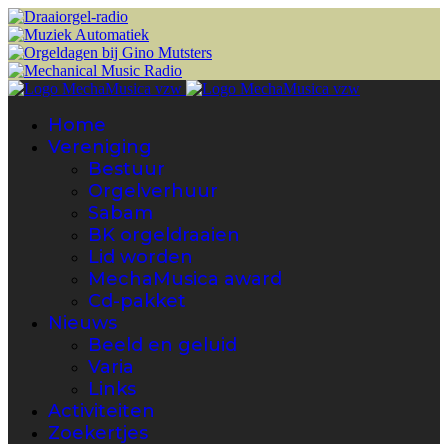
Home
Vereniging
Bestuur
Orgelverhuur
Sabam
BK orgeldraaien
Lid worden
MechaMusica award
Cd-pakket
Nieuws
Beeld en geluid
Varia
Links
Activiteiten
Zoekertjes