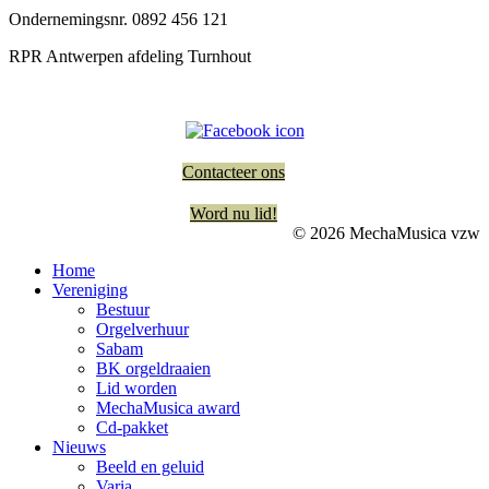
Ondernemingsnr. 0892 456 121
RPR Antwerpen afdeling Turnhout
Contacteer ons
Word nu lid!
© 2026 MechaMusica vzw
Home
Vereniging
Bestuur
Orgelverhuur
Sabam
BK orgeldraaien
Lid worden
MechaMusica award
Cd-pakket
Nieuws
Beeld en geluid
Varia