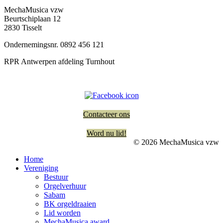
MechaMusica vzw
Beurtschiplaan 12
2830 Tisselt
Ondernemingsnr. 0892 456 121
RPR Antwerpen afdeling Turnhout
Contacteer ons
Word nu lid!
© 2026 MechaMusica vzw
Home
Vereniging
Bestuur
Orgelverhuur
Sabam
BK orgeldraaien
Lid worden
MechaMusica award