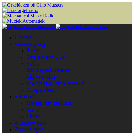
Home
Vereniging
Bestuur
Orgelverhuur
Sabam
BK orgeldraaien
Lid worden
MechaMusica award
Cd-pakket
Nieuws
Beeld en geluid
Varia
Links
Activiteiten
Zoekertjes