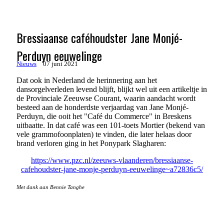
Bressiaanse caféhoudster Jane Monjé-
Perduyn eeuwelinge
Nieuws
07 juni 2021
Dat ook in Nederland de herinnering aan het
dansorgelverleden levend blijft, blijkt wel uit een artikeltje in
de Provinciale Zeeuwse Courant, waarin aandacht wordt
besteed aan de honderdste verjaardag van Jane Monjé-
Perduyn, die ooit het "Café du Commerce" in Breskens
uitbaatte. In dat café was een 101-toets Mortier (bekend van
vele grammofoonplaten) te vinden, die later helaas door
brand verloren ging in het Ponypark Slagharen:
https://www.pzc.nl/zeeuws-vlaanderen/bressiaanse-
cafehoudster-jane-monje-perduyn-eeuwelinge~a72836c5/
Met dank aan Bennie Tanghe