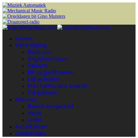
Home
Vereniging
Bestuur
Orgelverhuur
Sabam
BK orgeldraaien
Lid worden
MechaMusica award
Cd-pakket
Nieuws
Beeld en geluid
Varia
Links
Activiteiten
Zoekertjes