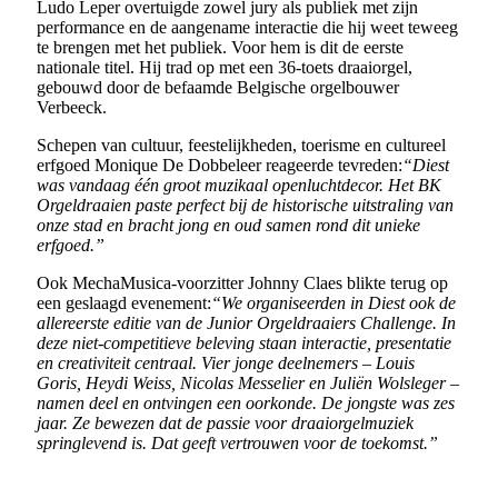
Ludo Leper overtuigde zowel jury als publiek met zijn
performance en de aangename interactie die hij weet teweeg
te brengen met het publiek. Voor hem is dit de eerste
nationale titel. Hij trad op met een 36-toets draaiorgel,
gebouwd door de befaamde Belgische orgelbouwer
Verbeeck.
Schepen van cultuur, feestelijkheden, toerisme en cultureel
erfgoed Monique De Dobbeleer reageerde tevreden:
“Diest
was vandaag één groot muzikaal openluchtdecor. Het BK
Orgeldraaien paste perfect bij de historische uitstraling van
onze stad en bracht jong en oud samen rond dit unieke
erfgoed.”
Ook MechaMusica-voorzitter Johnny Claes blikte terug op
een geslaagd evenement:
“We organiseerden in Diest ook de
allereerste editie van de Junior Orgeldraaiers Challenge. In
deze niet-competitieve beleving staan interactie, presentatie
en creativiteit centraal. Vier jonge deelnemers – Louis
Goris, Heydi Weiss, Nicolas Messelier en Juliën Wolsleger –
namen deel en ontvingen een oorkonde. De jongste was zes
jaar. Ze bewezen dat de passie voor draaiorgelmuziek
springlevend is. Dat geeft vertrouwen voor de toekomst.”