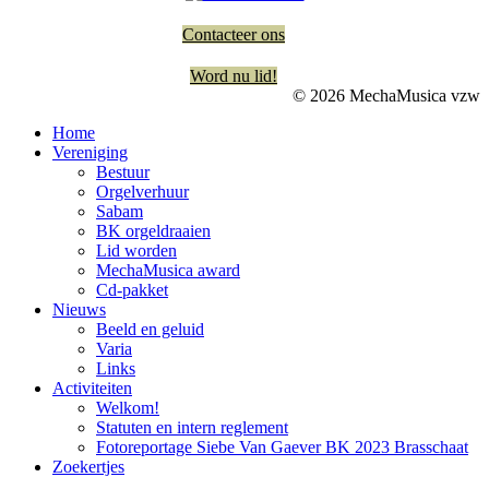
Contacteer ons
Word nu lid!
© 2026 MechaMusica vzw
Home
Vereniging
Bestuur
Orgelverhuur
Sabam
BK orgeldraaien
Lid worden
MechaMusica award
Cd-pakket
Nieuws
Beeld en geluid
Varia
Links
Activiteiten
Welkom!
Statuten en intern reglement
Fotoreportage Siebe Van Gaever BK 2023 Brasschaat
Zoekertjes