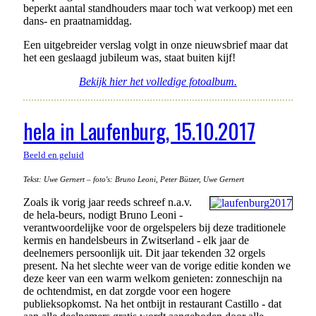
beperkt aantal standhouders maar toch wat verkoop) met een
dans- en praatnamiddag.
Een uitgebreider verslag volgt in onze nieuwsbrief maar dat
het een geslaagd jubileum was, staat buiten kijf!
Bekijk hier het volledige fotoalbum.
hela in Laufenburg, 15.10.2017
Beeld en geluid
Tekst: Uwe Gernert – foto's: Bruno Leoni, Peter Bützer, Uwe Gernert
Zoals ik vorig jaar reeds schreef n.a.v.
de hela-beurs, nodigt Bruno Leoni -
verantwoordelijke voor de orgelspelers bij deze traditionele
kermis en handelsbeurs in Zwitserland - elk jaar de
deelnemers persoonlijk uit. Dit jaar tekenden 32 orgels
present. Na het slechte weer van de vorige editie konden we
deze keer van een warm welkom genieten: zonneschijn na
de ochtendmist, en dat zorgde voor een hogere
publieksopkomst. Na het ontbijt in restaurant Castillo - dat