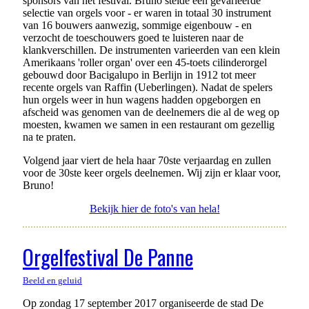
sponsors van het festival. Bruno stelde een gevarieerde
selectie van orgels voor - er waren in totaal 30 instrument
van 16 bouwers aanwezig, sommige eigenbouw - en
verzocht de toeschouwers goed te luisteren naar de
klankverschillen. De instrumenten varieerden van een klein
Amerikaans 'roller organ' over een 45-toets cilinderorgel
gebouwd door Bacigalupo in Berlijn in 1912 tot meer
recente orgels van Raffin (Ueberlingen). Nadat de spelers
hun orgels weer in hun wagens hadden opgeborgen en
afscheid was genomen van de deelnemers die al de weg op
moesten, kwamen we samen in een restaurant om gezellig
na te praten.
Volgend jaar viert de hela haar 70ste verjaardag en zullen
voor de 30ste keer orgels deelnemen. Wij zijn er klaar voor,
Bruno!
Bekijk hier de foto's van hela!
Orgelfestival De Panne
Beeld en geluid
Op zondag 17 september 2017 organiseerde de stad De