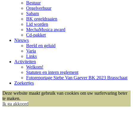
Bestuur
Orgelverhuur
Sabam
BK orgeldraaien
Lid worden
MechaMusica award
Cd-pakket
Nieuws
Beeld en geluid
Varia
Links
Activiteiten
Welkom!
Statuten en intern reglement
Fotoreportage Siebe Van Gaever BK 2023 Brasschaat
Zoekertjes
Deze website maakt gebruik van cookies om uw surfervaring beter
te maken.
Ik ga akkoord