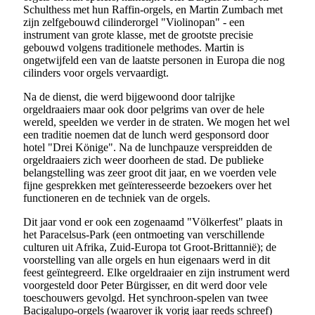
Schulthess met hun Raffin-orgels, en Martin Zumbach met
zijn zelfgebouwd cilinderorgel "Violinopan" - een
instrument van grote klasse, met de grootste precisie
gebouwd volgens traditionele methodes. Martin is
ongetwijfeld een van de laatste personen in Europa die nog
cilinders voor orgels vervaardigt.
Na de dienst, die werd bijgewoond door talrijke
orgeldraaiers maar ook door pelgrims van over de hele
wereld, speelden we verder in de straten. We mogen het wel
een traditie noemen dat de lunch werd gesponsord door
hotel "Drei Könige". Na de lunchpauze verspreidden de
orgeldraaiers zich weer doorheen de stad. De publieke
belangstelling was zeer groot dit jaar, en we voerden vele
fijne gesprekken met geïnteresseerde bezoekers over het
functioneren en de techniek van de orgels.
Dit jaar vond er ook een zogenaamd "Völkerfest" plaats in
het Paracelsus-Park (een ontmoeting van verschillende
culturen uit Afrika, Zuid-Europa tot Groot-Brittannië); de
voorstelling van alle orgels en hun eigenaars werd in dit
feest geïntegreerd. Elke orgeldraaier en zijn instrument werd
voorgesteld door Peter Bürgisser, en dit werd door vele
toeschouwers gevolgd. Het synchroon-spelen van twee
Bacigalupo-orgels (waarover ik vorig jaar reeds schreef)