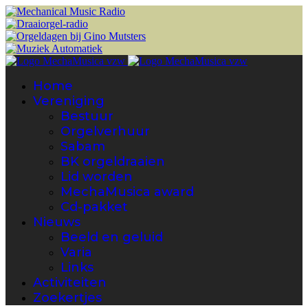
Home
Vereniging
Bestuur
Orgelverhuur
Sabam
BK orgeldraaien
Lid worden
MechaMusica award
Cd-pakket
Nieuws
Beeld en geluid
Varia
Links
Activiteiten
Zoekertjes