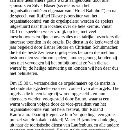
aan alle deelnemers gratis wordt aangeboden door alle
sponsors en Silvia Blaser (secretaris van het
organisatiecomité en eigenaar van "Hotel Bahnhof") en na
de speech van Raffael Blaser (voorzitter van het
organisatiecomité van de orgelspelers) werden de spelers
uitgestuurd naar hun locaties over de hele kermis. Vanaf
10.15 u. speelden we er vrolijk op los, met veel
toeschouwers en fijne conversaties met talrijke bezoekers die
interesse toonden in de orgels. De dienst in de kerk werd dit
jaar begeleid door Esther Studer en Christian Schuhmacher,
die tot de beste Zwiterse orgelspelers behoren die met hun
instrumenten synchroon spelen; jammer genoeg konden zij
ons niet vervoegen bij het ontbijt omdat ze 'van dienst
waren' bij de heilige misviering en konden wij hen daar dus
niet beluisteren.
Om 15.30 u. verzamelden de orgeldraaiers op de markt in
het oude stadsgedeelte voor een concert van alle orgels. The
orgels - die in een lange rij waren opgesteld - en hun
eigenaars werden voorgesteld door Bruno, waarna een
warm welkom volgde door de vice-president van het
organisatiecomité van het hela-festival, dhr. Roland
Kaufmann. Daarbij kregen ze hun 'vergoeding': een grote
pretzel van de lokale bakkerij Maier. Bijzondere dank ging
uit naar de toeristische dienst van Laufenburg en alle andere