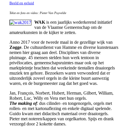
Beeld en geluid
Tekst en foto en video: Pieter Van Puyvelde
WAK
is een jaarlijks wederkerend initiatief
van de Vlaamse Gemeenschap om de
amateurkunsten in de kijker te zetten.
Anno 2017 voor de tweede maal in de gezellige wijk van
Zogge
. De cultuurdienst van Hamme en diverse kunstenaars
nemen hier graag aan deel. Disciplines van diverse
pluimage. 45 mensen stelden hun werk tentoon in
privélocaties, gemeenschapsruimtes maar ook op het
marktpleintje brachten dat weekeinde tientallen draaiorgels
muziek ten gehore. Bezoekers waren verwonderd dat er
uitzonderlijk zoveel orgels in die kleine buurt aanwezig
waren, en de burgemeester zag dat het goed was.
Jan, François, Norbert, Hubert, Herman, Gilbert, William,
Robert, Luc, Willy en Vera met hun orgels.
The making of
: dus cilinder- en tongenorgels, orgels met
rollen- en met kartonaflezing en enkele digitaal spelende.
Guido kwam met didactisch materiaal over draaiorgels.
Pieter met noteren/kappen van orgelkarton. Spijs en drank
verzorgd door 2 kokette dames.