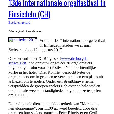
13de internationale orgelfestival in
Einsiedeln (CH)
Beeld en geluid
Tekst en foto's: Uwe Gernert
de
Voor het 13
internationale orgelfestival
in Einsiedeln reisden we af naar
Zwitserland op 12 augustus 2017.
Onze vriend Peter X. Bürgisser (
www.drehorgel-
schweiz.ch
) had opnieuw ongeveer 30 orgeldraaiers
uitgenodigd, ruim voor het festival. Na de ochtendlijke
koffie in het hotel "Drei Könige" verzocht Peter de
orgeldraaiers om in groepen te verzamelen en een plaats uit
te kiezen om te spelen. Onder een straalblauwe hemel
verspreidden de groepen spelers zich over de hele stad en
onder ideale weersomstandigheden begonnen ze te spelen
om 10.00 u.
De traditionele dienst in de kloosterkerk van "Maria-ten-
hemelopneming", om 11.00 u., werd begeleid door drie
orgels en hun spelers, namelijk Peter Bürgisser en Cyril