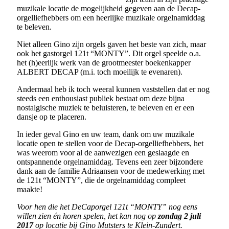
muzikale locatie de mogelijkheid gegeven aan de Decap-
orgelliefhebbers om een heerlijke muzikale orgelnamiddag
te beleven.
Niet alleen Gino zijn orgels gaven het beste van zich, maar
ook het gastorgel 121t “MONTY”. Dit orgel speelde o.a.
het (h)eerlijk werk van de grootmeester boekenkapper
ALBERT DECAP (m.i. toch moeilijk te evenaren).
Andermaal heb ik toch weeral kunnen vaststellen dat er nog
steeds een enthousiast publiek bestaat om deze bijna
nostalgische muziek te beluisteren, te beleven en er een
dansje op te placeren.
In ieder geval Gino en uw team, dank om uw muzikale
locatie open te stellen voor de Decap-orgelliefhebbers, het
was weerom voor al de aanwezigen een geslaagde en
ontspannende orgelnamiddag. Tevens een zeer bijzondere
dank aan de familie Adriaansen voor de medewerking met
de 121t “MONTY”, die de orgelnamiddag compleet
maakte!
Voor hen die het DeCaporgel 121t “MONTY” nog eens
willen zien én horen spelen, het kan nog op
zondag 2 juli
2017
op locatie bij Gino Mutsters te Klein-Zundert.