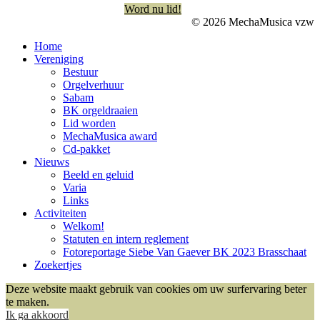
Word nu lid!
© 2026 MechaMusica vzw
Home
Vereniging
Bestuur
Orgelverhuur
Sabam
BK orgeldraaien
Lid worden
MechaMusica award
Cd-pakket
Nieuws
Beeld en geluid
Varia
Links
Activiteiten
Welkom!
Statuten en intern reglement
Fotoreportage Siebe Van Gaever BK 2023 Brasschaat
Zoekertjes
Deze website maakt gebruik van cookies om uw surfervaring beter
te maken.
Ik ga akkoord