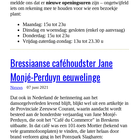
meldde ons dat er
nieuwe openingsuren
zijn – ongetwijfeld
iets om rekening mee te houden voor wie een bezoekje
plant:
Maandag: 15u tot 23u
Dinsdag en woensdag: gesloten (enkel op aanvraag)
Donderdag: 15u tot 23u
Vrijdag-zaterdag-zondag: 13u tot 23.30 u
Bressiaanse caféhoudster Jane
Monjé-Perduyn eeuwelinge
Nieuws
07 juni 2021
Dat ook in Nederland de herinnering aan het
dansorgelverleden levend blijft, blijkt wel uit een artikeltje in
de Provinciale Zeeuwse Courant, waarin aandacht wordt
besteed aan de honderdste verjaardag van Jane Monjé-
Perduyn, die ooit het "Café du Commerce" in Breskens
uitbaatte. In dat café was een 101-toets Mortier (bekend van
vele grammofoonplaten) te vinden, die later helaas door
brand verloren ging in het Ponypark Slagharen: