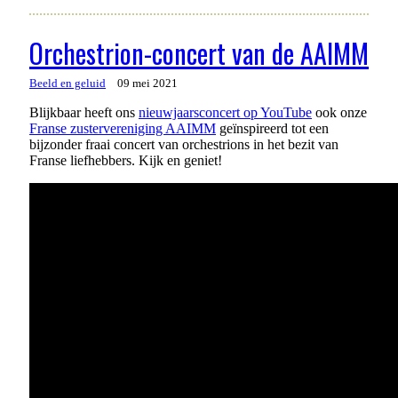
Orchestrion-concert van de AAIMM
Beeld en geluid
09 mei 2021
Blijkbaar heeft ons
nieuwjaarsconcert op YouTube
ook onze
Franse zustervereniging AAIMM
geïnspireerd tot een
bijzonder fraai concert van orchestrions in het bezit van
Franse liefhebbers. Kijk en geniet!