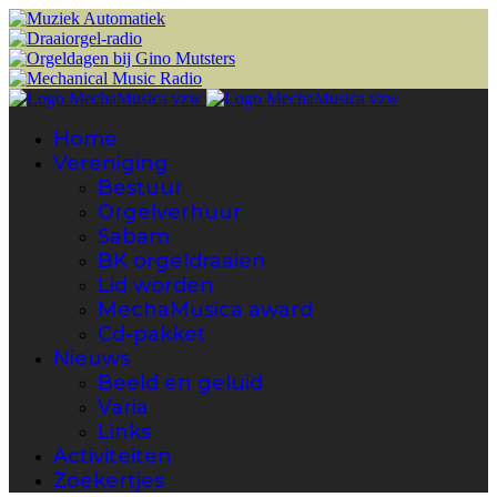
Home
Vereniging
Bestuur
Orgelverhuur
Sabam
BK orgeldraaien
Lid worden
MechaMusica award
Cd-pakket
Nieuws
Beeld en geluid
Varia
Links
Activiteiten
Zoekertjes