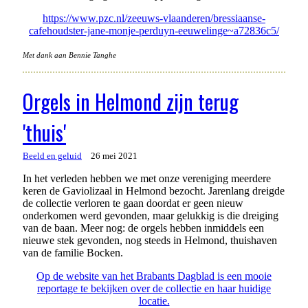
https://www.pzc.nl/zeeuws-vlaanderen/bressiaanse-
cafehoudster-jane-monje-perduyn-eeuwelinge~a72836c5/
Met dank aan Bennie Tanghe
Orgels in Helmond zijn terug
'thuis'
Beeld en geluid
26 mei 2021
In het verleden hebben we met onze vereniging meerdere
keren de Gaviolizaal in Helmond bezocht. Jarenlang dreigde
de collectie verloren te gaan doordat er geen nieuw
onderkomen werd gevonden, maar gelukkig is die dreiging
van de baan. Meer nog: de orgels hebben inmiddels een
nieuwe stek gevonden, nog steeds in Helmond, thuishaven
van de familie Bocken.
Op de website van het Brabants Dagblad is een mooie
reportage te bekijken over de collectie en haar huidige
locatie.